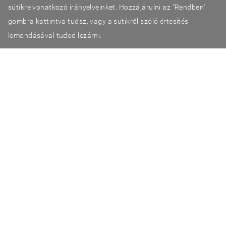
sütikre vonatkozó irányelveinket. Hozzájárulni az "Rendben"
gombra kattintva tudsz, vagy a sütikről szóló értesítés
lemondásával tudod lezárni.