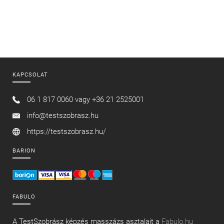
KAPCSOLAT
06 1 817 0060 vagy
+36 21 2525001
info@testszobrasz.hu
https://testszobrasz.hu/
BARION
FABULO
A TestSzobrász képzés masszázs asztalait a
Fabulo.hu