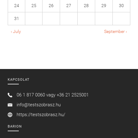
24
25
26
27
28
29
30
31
‹ July
September ›
KAPCSOLAT
06 1 817 0060 vagy
+36 21 2525001
info@testszobrasz.hu
https://testszobrasz.hu/
BARION