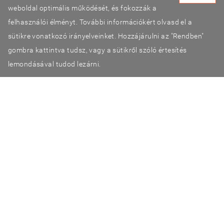
weboldal optimális működését, és fokozzák a
FMS és SFMA
felhasználói élményt. További információkért olvasd el a
Sport for Life (Canada)
sütikre vonatkozó irányelveinket. Hozzájárulni az "Rendben"
gombra kattintva tudsz, vagy a sütikről szóló értesítés
lemondásával tudod lezárni.
©2026 TestSzobrász
Adatvédelmi tájékoztató
ÁSZF