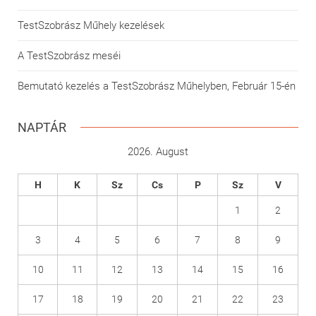
TestSzobrász Műhely kezelések
A TestSzobrász meséi
Bemutató kezelés a TestSzobrász Műhelyben, Február 15-én
NAPTÁR
2026. August
H
K
Sz
Cs
P
Sz
V
1
2
3
4
5
6
7
8
9
10
11
12
13
14
15
16
17
18
19
20
21
22
23