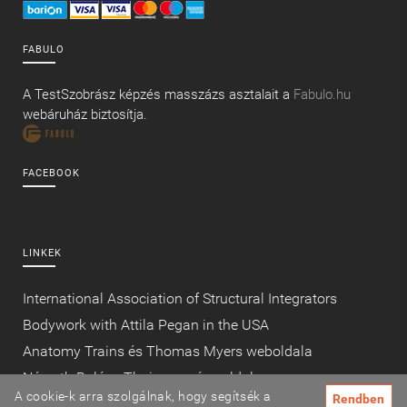
FABULO
A TestSzobrász képzés masszázs asztalait a
Fabulo.hu
webáruház biztosítja.
FACEBOOK
LINKEK
International Association of Structural Integrators
Bodywork with Attila Pegan in the USA
Anatomy Trains és Thomas Myers weboldala
Németh Balázs Thaimasszázs oldala
A cookie-k arra szolgálnak, hogy segítsék a
Rendben
Fascia research congress