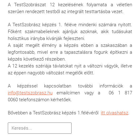
A TestSzobrászat 12 kezelésének folyamata a véletlen
szerűen rendezett testből az integrált testtartásba vezet.
A TestSzobrász képzés 1. féléve mindenki számára nyitott.
Főként szakmabelieknek ajánljuk azoknak, akik tudásukat
holisztikus irányba kívánják fejleszteni.
A saját megélt élmény a képzés ebben a szakaszában a
legfontosabb, mivel erre a tapasztalásra fogunk építkezni a
képzés következő részeiben.
A 12 kezelés szériája távlatokat nyit a változni vágyók, illetve
az éppen nagyobb változást megélők előtt.
A képzéssel kapcsolatban további információk a
info@testszobrasz.hu
emailcímen vagy a 06 1 817
0060 telefonszámon kérhetőek.
Bővebben a TestSzobrász képzés 1.félévéről
itt olvashatsz
.