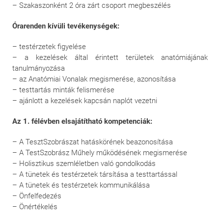
– Szakaszonként 2 óra zárt csoport megbeszélés
Órarenden kívüli tevékenységek:
– testérzetek figyelése
– a kezelések által érintett területek anatómiájának
tanulmányozása
– az Anatómiai Vonalak megismerése, azonosítása
– testtartás minták felismerése
– ajánlott a kezelések kapcsán naplót vezetni
Az 1. félévben elsajátítható kompetenciák:
– A TesztSzobrászat hatáskörének beazonosítása
– A TestSzobrász Műhely működésének megismerése
– Holisztikus szemléletben való gondolkodás
– A tünetek és testérzetek társítása a testtartással
– A tünetek és testérzetek kommunikálása
– Önfelfedezés
– Önértékelés