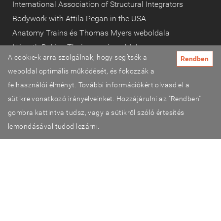
International Association of Structural Integrators
Bodywork with Attila Pegan in the USA
Anatomy Trains és Thomas Myers weboldala
Németh Balázs Thaimasszázs oldala
A cookie-k arra szolgálnak, hogy segítsék a
Rendben
Fascia research congress
weboldal optimális működését, és fokozzák a
FMS és SFMA
felhasználói élményt. További információkért olvasd el a
Sport for Life (Canada)
sütikre vonatkozó irányelveinket. Hozzájárulni az "Rendben"
gombra kattintva tudsz, vagy a sütikről szóló értesítés
lemondásával tudod lezárni.
©2026 TestSzobrász
Adatvédelmi tájékoztató
ÁSZF