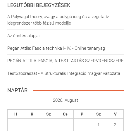
LEGUTÓBBI BEJEGYZÉSEK
A Polyvagal theory, avagy a bolygó ideg és a vegetatív
idegrendszer több fázisú modellje
Az érintés alapjai
Pegán Attila: Fascia technika I- IV. - Online tananyag
PEGÁN ATTILA: FASCIA, A TESTTARTÁS SZERVRENDSZERE
TestSzobrászat - A Strukturális Integráció magyar változata
NAPTÁR
2026. August
H
K
Sz
Cs
P
Sz
V
1
2