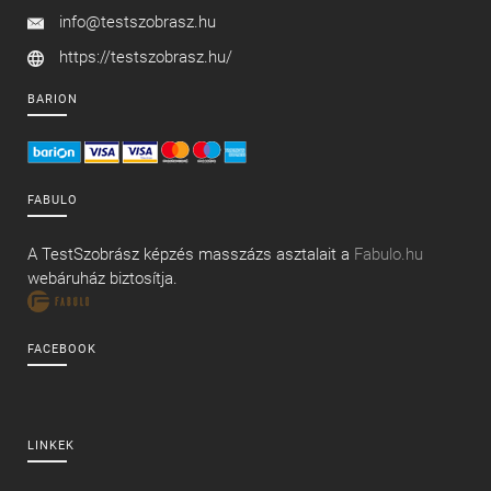
info@testszobrasz.hu
https://testszobrasz.hu/
BARION
FABULO
A TestSzobrász képzés masszázs asztalait a
Fabulo.hu
webáruház biztosítja.
FACEBOOK
LINKEK